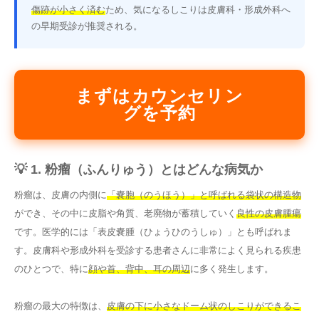
傷跡が小さく済む
ため、気になるしこりは皮膚科・形成外科へ
の早期受診が推奨される。
まずはカウンセリン
グを予約
💡 1. 粉瘤（ふんりゅう）とはどんな病気か
粉瘤は、皮膚の内側に
「嚢胞（のうほう）」と呼ばれる袋状の構造物
ができ、その中に皮脂や角質、老廃物が蓄積していく
良性の皮膚腫瘍
です。医学的には「表皮嚢腫（ひょうひのうしゅ）」とも呼ばれま
す。皮膚科や形成外科を受診する患者さんに非常によく見られる疾患
のひとつで、特に
顔や首、背中、耳の周辺
に多く発生します。
粉瘤の最大の特徴は、
皮膚の下に小さなドーム状のしこりができるこ