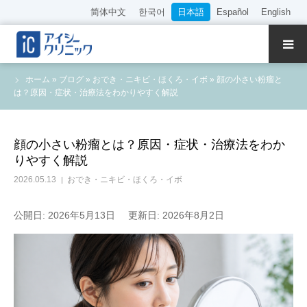
简体中文
한국어
日本語
Español
English
クリニック紹介
ホーム
»
ブログ
»
おでき・ニキビ・ほくろ・イボ
»
顔の小さい粉瘤と
は？原因・症状・治療法をわかりやすく解説
診療内容
院長・医師の紹介
顔の小さい粉瘤とは？原因・症状・治療法をわか
りやすく解説
WEB予約
2026.05.13
おでき・ニキビ・ほくろ・イボ
料金表
公開日: 2026年5月13日
更新日: 2026年8月2日
アクセス
採用情報