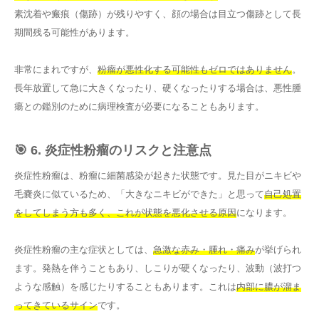
素沈着や瘢痕（傷跡）が残りやすく、顔の場合は目立つ傷跡として長
期間残る可能性があります。
非常にまれですが、
粉瘤が悪性化する可能性もゼロではありません
。
長年放置して急に大きくなったり、硬くなったりする場合は、悪性腫
瘍との鑑別のために病理検査が必要になることもあります。
🎯 6. 炎症性粉瘤のリスクと注意点
炎症性粉瘤は、粉瘤に細菌感染が起きた状態です。見た目がニキビや
毛嚢炎に似ているため、「大きなニキビができた」と思って
自己処置
をしてしまう方も多く、これが状態を悪化させる原因
になります。
炎症性粉瘤の主な症状としては、
急激な赤み・腫れ・痛み
が挙げられ
ます。発熱を伴うこともあり、しこりが硬くなったり、波動（波打つ
ような感触）を感じたりすることもあります。これは
内部に膿が溜ま
ってきているサイン
です。