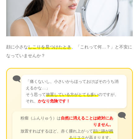
その他
言語
简体中文
한국어
日本語
Español
顔に小さな
しこりを見つけたとき
、「これって何…？」と不安に
English
なっていませんか？
🗨️
「痛くないし、小さいからほっておけばそのうち消
えるかな…」
そう思って
放置している方がとても多い
のですが、
それ、
かなり危険です！
🗨️
粉瘤（ふんりゅう）は
自然に消えることは絶対にあ
りません。
放置すればするほど、赤く腫れ上がって
顔に跡が残
るリスク
が高まります。