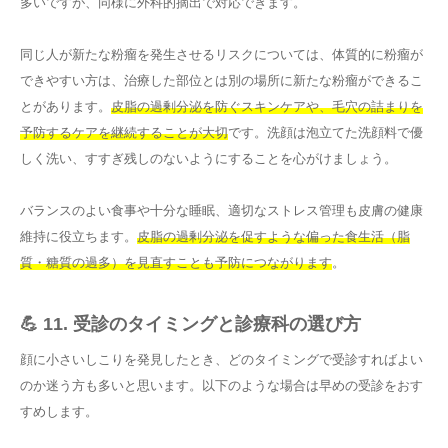
多いですが、同様に外科的摘出で対応できます。
同じ人が新たな粉瘤を発生させるリスクについては、体質的に粉瘤が
できやすい方は、治療した部位とは別の場所に新たな粉瘤ができるこ
とがあります。
皮脂の過剰分泌を防ぐスキンケアや、毛穴の詰まりを
予防するケアを継続することが大切
です。洗顔は泡立てた洗顔料で優
しく洗い、すすぎ残しのないようにすることを心がけましょう。
バランスのよい食事や十分な睡眠、適切なストレス管理も皮膚の健康
維持に役立ちます。
皮脂の過剰分泌を促すような偏った食生活（脂
質・糖質の過多）を見直すことも予防につながります
。
💪 11. 受診のタイミングと診療科の選び方
顔に小さいしこりを発見したとき、どのタイミングで受診すればよい
のか迷う方も多いと思います。以下のような場合は早めの受診をおす
すめします。