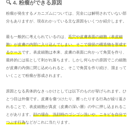
🔍 4. 粉瘤ができる原因
粉瘤が発生するメカニズムについては、完全には解明されていない部
分もありますが、現在わかっている主な原因をいくつか紹介します。
最も一般的に考えられているのは、
毛穴や皮膚表面の細胞（表皮細
胞）が皮膚の内部に入り込んでしまい、そこで袋状の構造物を形成す
るケース
です。表皮細胞は本来、皮膚の表面に向かって角質を作り、
最終的には垢として剥がれ落ちます。しかし何らかの原因でこの細胞
が皮膚の内側に閉じ込められると、そこで角質を作り続け、溜まって
いくことで粉瘤が形成されます。
原因となる具体的なきっかけとしては以下のものが挙げられます。ひ
とつ目は外傷です。皮膚を傷つけたり、擦ったりする行為が繰り返さ
れることで、表皮細胞が真皮（皮膚の深い層）の中に押し込まれるこ
とがあります。
顔の場合、洗顔時のゴシゴシ洗いや、ニキビを自分で
つぶす行為
などがこれに当たります。