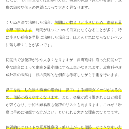
膚の部位や個人の体質によって大きく異なります。
くりぬき法で治療した場合、
切開口が数ミリと小さいため、傷跡も最
小限で済みます
。時間が経つにつれて目立たなくなることが多く、特
に小さい粉瘤を早期に治療した場合は、ほとんど気にならないレベル
に落ち着くことが多いです。
切開法では傷跡がやや大きくなりますが、皮膚割線に沿った切開や丁
寧な縫合によって傷跡を最小限にする工夫がなされます。皮膚科や形
成外科の医師は、顔の美容的な側面も考慮しながら手術を行います。
炎症を起こした後の粉瘤の場合は、炎症による組織ダメージがあるた
め、傷跡が残りやすくなります
。また、炎症が繰り返されるほど癒着
が強くなり、手術の難易度も傷跡のリスクも高まります。これが「粉
瘤は早めに治療する方がよい」といわれる大きな理由のひとつです。
体質的にケロイドや肥厚性瘢痕（盛り上がった傷跡）ができやすい方