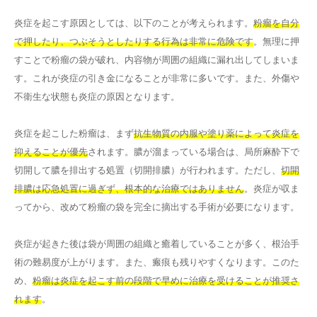
炎症を起こす原因としては、以下のことが考えられます。
粉瘤を自分
で押したり、つぶそうとしたりする行為は非常に危険です
。無理に押
すことで粉瘤の袋が破れ、内容物が周囲の組織に漏れ出してしまいま
す。これが炎症の引き金になることが非常に多いです。また、外傷や
不衛生な状態も炎症の原因となります。
炎症を起こした粉瘤は、まず
抗生物質の内服や塗り薬によって炎症を
抑えることが優先
されます。膿が溜まっている場合は、局所麻酔下で
切開して膿を排出する処置（切開排膿）が行われます。ただし、
切開
排膿は応急処置に過ぎず、根本的な治療ではありません
。炎症が収ま
ってから、改めて粉瘤の袋を完全に摘出する手術が必要になります。
炎症が起きた後は袋が周囲の組織と癒着していることが多く、根治手
術の難易度が上がります。また、瘢痕も残りやすくなります。このた
め、
粉瘤は炎症を起こす前の段階で早めに治療を受けることが推奨さ
れます
。