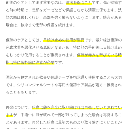
術後のケアとしてまず重要なのは、
清潔を保つこと
です。傷が治癒す
る前の時期は、患部をガーゼなどで保護しながら清潔に保ちます。洗
顔の際は優しく行い、患部を強く擦らないようにします。縫合がある
場合は、抜糸まで患部の保護を続けます。
傷跡のケアとしては、
日焼け止めの使用が重要
です。紫外線は傷跡の
色素沈着を悪化させる原因となるため、特に顔の手術後は日焼け止め
をしっかり使用することが推奨されます。
傷跡が赤みを帯びている時
期は特に紫外線に注意が必要
です。
医師から処方された軟膏や保護テープを指示通り使用することも大切
です。シリコンジェルシートや専用の傷跡ケア製品が処方・推奨され
ることもあります。
再発について、
粉瘤は袋を完全に取り除ければ再発しないとされてい
ます
が、手術中に袋が破れて一部が残ってしまった場合は再発するこ
とがあります。再発した粉瘤は最初のものより取り除きにくいことが