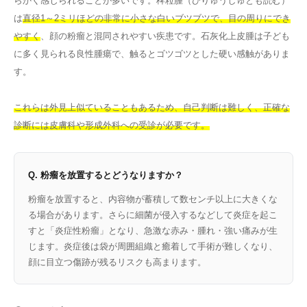
らかく感じられることが多いです。稗粒腫（ひりゅうしゅとも読む）
は
直径1～2ミリほどの非常に小さな白いブツブツで、目の周りにでき
やすく
、顔の粉瘤と混同されやすい疾患です。石灰化上皮腫は子ども
に多く見られる良性腫瘍で、触るとゴツゴツとした硬い感触がありま
す。
これらは外見上似ていることもあるため、自己判断は難しく、正確な
診断には皮膚科や形成外科への受診が必要です。
Q. 粉瘤を放置するとどうなりますか？
粉瘤を放置すると、内容物が蓄積して数センチ以上に大きくな
る場合があります。さらに細菌が侵入するなどして炎症を起こ
すと「炎症性粉瘤」となり、急激な赤み・腫れ・強い痛みが生
じます。炎症後は袋が周囲組織と癒着して手術が難しくなり、
顔に目立つ傷跡が残るリスクも高まります。