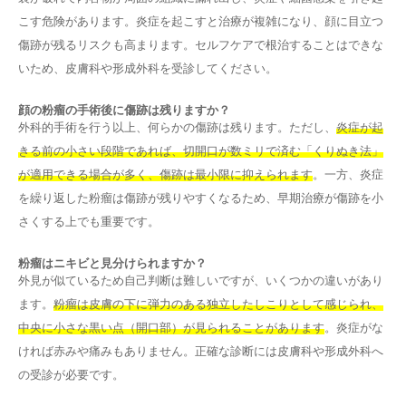
こす危険があります。炎症を起こすと治療が複雑になり、顔に目立つ
傷跡が残るリスクも高まります。セルフケアで根治することはできな
いため、皮膚科や形成外科を受診してください。
顔の粉瘤の手術後に傷跡は残りますか？
外科的手術を行う以上、何らかの傷跡は残ります。ただし、
炎症が起
きる前の小さい段階であれば、切開口が数ミリで済む「くりぬき法」
が適用できる場合が多く、傷跡は最小限に抑えられます
。一方、炎症
を繰り返した粉瘤は傷跡が残りやすくなるため、早期治療が傷跡を小
さくする上でも重要です。
粉瘤はニキビと見分けられますか？
外見が似ているため自己判断は難しいですが、いくつかの違いがあり
ます。
粉瘤は皮膚の下に弾力のある独立したしこりとして感じられ、
中央に小さな黒い点（開口部）が見られることがあります
。炎症がな
ければ赤みや痛みもありません。正確な診断には皮膚科や形成外科へ
の受診が必要です。