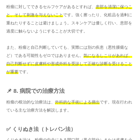
粉瘤に対してできるセルフケアがあるとすれば、
患部を清潔に保つこ
と、そして刺激を与えないこと
です。強く擦ったり、化粧品を過剰に
重ねたりすることは避けましょう。スキンケアは優しく行い、患部を
過度に触らないようにすることが大切です。
また、粉瘤と自己判断していても、実際には別の疾患（悪性腫瘍な
ど）である可能性もゼロではありません。
気になるしこりがあれば、
自己判断せずに皮膚科や形成外科を受診して正確な診断を受けること
が重要
です。
📌 8. 病院での治療方法
粉瘤の根治的な治療法は、
外科的な手術による摘出
です。現在行われ
ている主な治療方法を解説します。
✅ くりぬき法（トレパン法）
くりぬき法は、粉瘤の中央にある開口部（黒点部分）または皮膚を
小