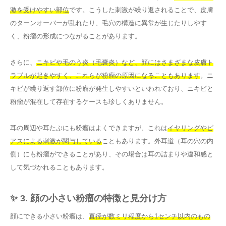
激を受けやすい部位
です。こうした刺激が繰り返されることで、皮膚
のターンオーバーが乱れたり、毛穴の構造に異常が生じたりしやす
く、粉瘤の形成につながることがあります。
さらに、
ニキビや毛のう炎（毛嚢炎）など、顔にはさまざまな皮膚ト
ラブルが起きやすく、これらが粉瘤の原因になることもあります
。ニ
キビが繰り返す部位に粉瘤が発生しやすいといわれており、ニキビと
粉瘤が混在して存在するケースも珍しくありません。
耳の周辺や耳たぶにも粉瘤はよくできますが、これは
イヤリングやピ
アスによる刺激が関与している
こともあります。外耳道（耳の穴の内
側）にも粉瘤ができることがあり、その場合は耳の詰まりや違和感と
して気づかれることもあります。
✨ 3. 顔の小さい粉瘤の特徴と見分け方
顔にできる小さい粉瘤は、
直径が数ミリ程度から1センチ以内のもの