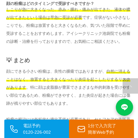
顔の粉瘤はどのタイミングで受診すべきですか？
しこりが急に大きくなった、赤み・腫れ・痛みが出てきた、液体や膿
が出てきたという場合は早急に受診が必要
です。症状がない小さなし
こりでも、粉瘤は放置すると大きくなるため、気づいた段階で早めに
受診することをおすすめします。アイシークリニック池袋院でも粉瘤
の診断・治療を行っておりますので、お気軽にご相談ください。
💡 まとめ
顔にできる小さい粉瘤は、良性の腫瘍ではありますが、
自然に消える
ことはなく、放置すると大きくなったり炎症を起こしたりするリスク
があります
。特に顔は皮脂腺が豊富でさまざまな外的刺激を受けやす
い部位であるため、粉瘤ができやすく、また炎症が起きた場合には傷
跡が残りやすい部位でもあります。
粉瘤の根治には外科的な摘出手術が必要であり、セルフケアや市販薬
電話予約
1分で入力完了
で治すことはできません
。自分でつぶしたり押し出そうとする行為は
0120-226-002
簡単Web予約
炎症を引き起こす危険があるため、絶対に避けてください。