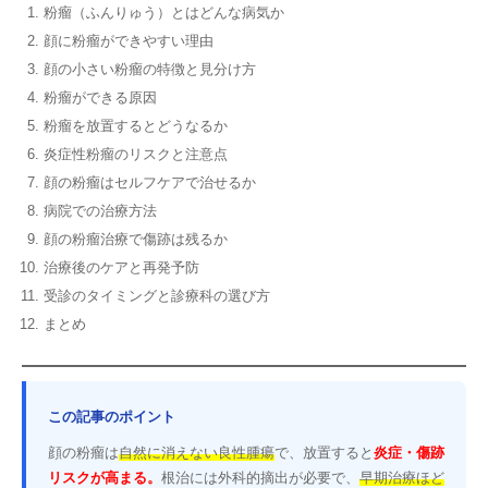
粉瘤（ふんりゅう）とはどんな病気か
顔に粉瘤ができやすい理由
顔の小さい粉瘤の特徴と見分け方
粉瘤ができる原因
粉瘤を放置するとどうなるか
炎症性粉瘤のリスクと注意点
顔の粉瘤はセルフケアで治せるか
病院での治療方法
顔の粉瘤治療で傷跡は残るか
治療後のケアと再発予防
受診のタイミングと診療科の選び方
まとめ
この記事のポイント
顔の粉瘤は
自然に消えない良性腫瘍
で、放置すると
炎症・傷跡
リスクが高まる。
根治には外科的摘出が必要で、
早期治療ほど