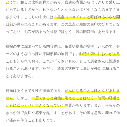
と
です。触ると比較的弾力があり、皮膚の表面からはっきりと盛り上
がっているものから、触らないとわからないほど小さなものまでさま
ざまです。しこりの中央には
「黒点（コメド）」と呼ばれる小さな開
口部
が見られることがあります。この黒点が粉瘤の目印のひとつとな
っており、毛穴が詰まった状態ではなく、袋の開口部にあたります。
粉瘤の中に溜まっている内容物は、角質や皮脂が変性したもので、チ
ーズのような白っぽい半固形状の物質です。
独特の強いにおいがある
ことも知られており、これが「くさいもの」として患者さんに認識さ
れることもあります。ただし、通常の状態では臭いが外部に漏れるこ
とはありません。
粉瘤はあくまで良性の腫瘍であり、
がんになることはほとんどありま
せん
。しかし、
一度できると自然に消えることはなく、時間の経過と
ともにゆっくりと大きくなっていく
性質があります。また、何らかの
きっかけで炎症や感染を起こすことがあり、その際は急激に腫れて強
い痛みを伴うこともあります。