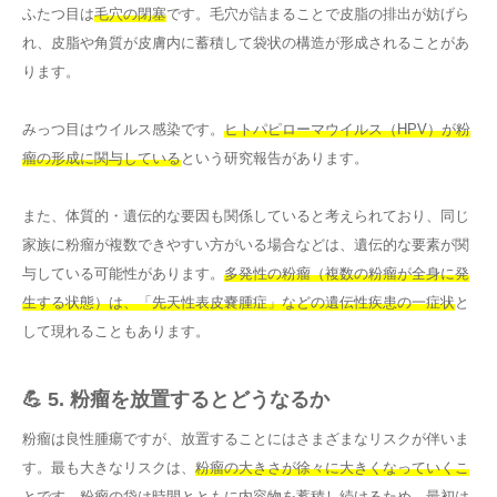
ふたつ目は
毛穴の閉塞
です。毛穴が詰まることで皮脂の排出が妨げら
れ、皮脂や角質が皮膚内に蓄積して袋状の構造が形成されることがあ
ります。
みっつ目はウイルス感染です。
ヒトパピローマウイルス（HPV）が粉
瘤の形成に関与している
という研究報告があります。
また、体質的・遺伝的な要因も関係していると考えられており、同じ
家族に粉瘤が複数できやすい方がいる場合などは、遺伝的な要素が関
与している可能性があります。
多発性の粉瘤（複数の粉瘤が全身に発
生する状態）は、「先天性表皮嚢腫症」などの遺伝性疾患の一症状
と
して現れることもあります。
💪 5. 粉瘤を放置するとどうなるか
粉瘤は良性腫瘍ですが、放置することにはさまざまなリスクが伴いま
す。最も大きなリスクは、
粉瘤の大きさが徐々に大きくなっていくこ
と
です。粉瘤の袋は時間とともに内容物を蓄積し続けるため、
最初は