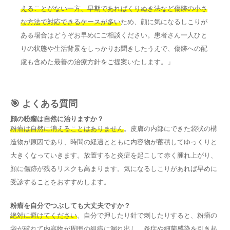
えることがない一方、早期であればくりぬき法など傷跡の小さ
な方法で対応できるケースが多い
ため、顔に気になるしこりが
ある場合はどうぞお早めにご相談ください。患者さん一人ひと
りの状態や生活背景をしっかりお聞きしたうえで、傷跡への配
慮も含めた最善の治療方針をご提案いたします。」
🎯 よくある質問
顔の粉瘤は自然に治りますか？
粉瘤は自然に消えることはありません
。皮膚の内部にできた袋状の構
造物が原因であり、時間の経過とともに内容物が蓄積してゆっくりと
大きくなっていきます。放置すると炎症を起こして赤く腫れ上がり、
顔に傷跡が残るリスクも高まります。気になるしこりがあれば早めに
受診することをおすすめします。
粉瘤を自分でつぶしても大丈夫ですか？
絶対に避けてください
。自分で押したり針で刺したりすると、粉瘤の
袋が破れて内容物が周囲の組織に漏れ出し、炎症や細菌感染を引き起