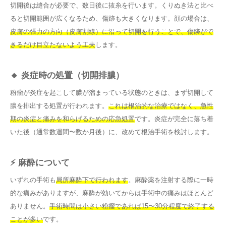
切開後は縫合が必要で、数日後に抜糸を行います。くりぬき法と比べ
ると切開範囲が広くなるため、傷跡も大きくなります。顔の場合は、
皮膚の張力の方向（皮膚割線）に沿って切開を行うことで、傷跡がで
きるだけ目立たないよう工夫
します。
🔸 炎症時の処置（切開排膿）
粉瘤が炎症を起こして膿が溜まっている状態のときは、まず切開して
膿を排出する処置が行われます。
これは根治的な治療ではなく、急性
期の炎症と痛みを和らげるための応急処置
です。炎症が完全に落ち着
いた後（通常数週間〜数か月後）に、改めて根治手術を検討します。
⚡ 麻酔について
いずれの手術も
局所麻酔下で行われます
。麻酔薬を注射する際に一時
的な痛みがありますが、麻酔が効いてからは手術中の痛みはほとんど
ありません。
手術時間は小さい粉瘤であれば15〜30分程度で終了する
ことが多い
です。