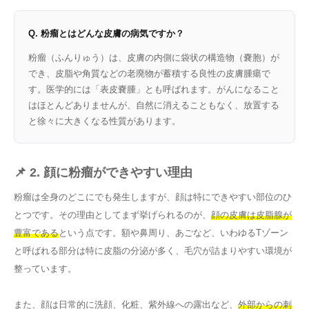
Q. 粉瘤とはどんな皮膚の病気ですか？
粉瘤（ふんりゅう）は、皮膚の内側に袋状の構造物（嚢胞）が
でき、皮脂や角質などの老廃物が蓄積する良性の皮膚腫瘍で
す。医学的には「表皮嚢腫」とも呼ばれます。がんになること
はほとんどありませんが、自然に消えることもなく、放置する
と徐々に大きくなる性質があります。
📌 2. 顔に粉瘤ができやすい理由
粉瘤は全身のどこにでも発生しますが、顔は特にできやすい部位のひ
とつです。その理由としてまず挙げられるのが、
顔の皮膚は皮脂腺が
豊富である
という点です。額や鼻周り、あごなど、いわゆるTゾーン
と呼ばれる部分は特に皮脂の分泌が多く、毛穴が詰まりやすい環境が
整っています。
また、顔は日常的に洗顔、化粧、紫外線への露出など、
外部からの刺