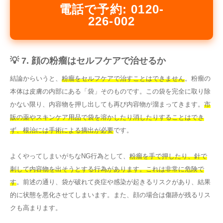
電話で予約: 0120-
226-002
💡 7. 顔の粉瘤はセルフケアで治せるか
結論からいうと、
粉瘤をセルフケアで治すことはできません
。粉瘤の
本体は皮膚の内部にある「袋」そのものです。この袋を完全に取り除
かない限り、内容物を押し出しても再び内容物が溜まってきます。
市
販の薬やスキンケア用品で袋を溶かしたり消したりすることはでき
ず、根治には手術による摘出が必要
です。
よくやってしまいがちなNG行為として、
粉瘤を手で押したり、針で
刺して内容物を出そうとする行為があります。これは非常に危険で
す
。前述の通り、袋が破れて炎症や感染が起きるリスクがあり、結果
的に状態を悪化させてしまいます。また、顔の場合は傷跡が残るリス
クも高まります。