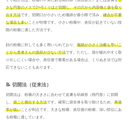
さな円形のメスで2〜5ミリほど切開し、その穴から内容物と袋を取り
出す方法
です。切開口が小さいため傷跡が最小限で済み、
縫合が不要
な場合も多い
ことが特徴です。小さい粉瘤や、炎症が起きていない段
階の粉瘤に適した方法です。
顔の粉瘤に対しても多く用いられており、
傷跡が小さく治癒も早いこ
とから患者さんの負担が少ない方法
です。ただし、袋が破れやすく取
り出しにくい場合や、炎症後で癒着がある場合は、くりぬき法では対
応できないこともあります。
📝 切開法（従来法）
切開法は、粉瘤の大きさに合わせて皮膚を紡錘形（楕円形）に切開
し、
袋ごと摘出する方法
です。確実に袋全体を取り除けるため、
再発
率が低い
ことが利点です。大きな粉瘤、炎症後の粉瘤、深い部位にあ
る粉瘤に適しています。