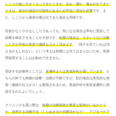
しこりが急に大きくなってきたときや、赤み・腫れ・痛みが出てきた
ときは、炎症や感染の可能性があるため早急に受診が必要
です。ま
た、しこりから液体や膿が出てきた場合も同様です。
症状がなく小さなしこりであっても、気になる場合は早めに受診して
診断を確定させることが大切です。
粉瘤の場合は、小さいうちに治療
した方が手術が容易で傷跡も小さく済みます
。「様子を見ていれば消
えるかもしれない」という考えは粉瘤には当てはまらないため、長期
間放置することはお勧めできません。
受診する診療科としては、
皮膚科または形成外科が適しています
。ど
ちらの科でも粉瘤の診断・治療が可能ですが、顔の場合は美容的な側
面（傷跡の仕上がり）も重視されるため、形成外科や美容皮膚科に相
談するのもよいでしょう。
クリニックを選ぶ際は、
粉瘤の治療経験が豊富な医師がいるかどう
か、使用する治療方法（くりぬき法か切開法かなど）、アフターケア