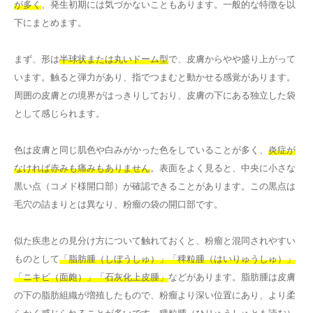
が多く
、発生初期には気づかないこともあります。一般的な特徴を以
下にまとめます。
まず、形は
半球状または丸いドーム型
で、皮膚からやや盛り上がって
います。触ると弾力があり、指でつまむと動かせる感覚があります。
周囲の皮膚との境界がはっきりしており、皮膚の下にある独立した袋
として感じられます。
色は皮膚と同じ肌色や白みがかった色をしていることが多く、
炎症が
なければ赤みも痛みもありません
。表面をよく見ると、中央に小さな
黒い点（コメド様開口部）が確認できることがあります。この黒点は
毛穴の詰まりとは異なり、粉瘤の袋の開口部です。
似た疾患との見分け方について触れておくと、粉瘤と混同されやすい
ものとして
「脂肪腫（しぼうしゅ）」「稗粒腫（はいりゅうしゅ）」
「ニキビ（面皰）」「石灰化上皮腫」
などがあります。脂肪腫は皮膚
の下の脂肪組織が増殖したもので、粉瘤より深い位置にあり、より柔