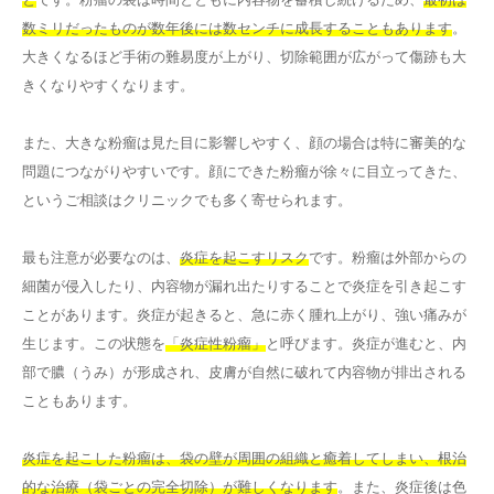
数ミリだったものが数年後には数センチに成長することもあります
。
大きくなるほど手術の難易度が上がり、切除範囲が広がって傷跡も大
きくなりやすくなります。
また、大きな粉瘤は見た目に影響しやすく、顔の場合は特に審美的な
問題につながりやすいです。顔にできた粉瘤が徐々に目立ってきた、
というご相談はクリニックでも多く寄せられます。
最も注意が必要なのは、
炎症を起こすリスク
です。粉瘤は外部からの
細菌が侵入したり、内容物が漏れ出たりすることで炎症を引き起こす
ことがあります。炎症が起きると、急に赤く腫れ上がり、強い痛みが
生じます。この状態を
「炎症性粉瘤」
と呼びます。炎症が進むと、内
部で膿（うみ）が形成され、皮膚が自然に破れて内容物が排出される
こともあります。
炎症を起こした粉瘤は、袋の壁が周囲の組織と癒着してしまい、根治
的な治療（袋ごとの完全切除）が難しくなります
。また、炎症後は色