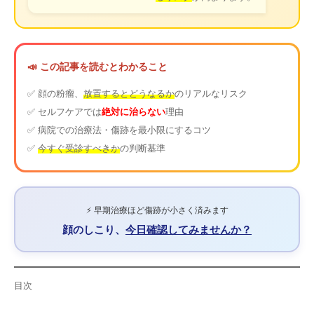
📣 この記事を読むとわかること
✅ 顔の粉瘤、
放置するとどうなるか
のリアルなリスク
✅ セルフケアでは
絶対に治らない
理由
✅ 病院での治療法・傷跡を最小限にするコツ
✅
今すぐ受診すべきか
の判断基準
⚡ 早期治療ほど傷跡が小さく済みます
顔のしこり、
今日確認してみませんか？
目次