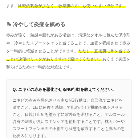
ます。
比較的刺激が少なく、敏感肌の方にも使いやすい成分です。
📝 冷やして炎症を鎮める
赤みが強く、熱感や腫れがある場合は、清潔なタオルに包んだ保冷剤
や、冷やしたスプーンをそっと当てることで、血管を収縮させて赤み
を一時的に軽減させることができます。
ただし、直接肌に氷を当てる
ことは凍傷のリスクがありますので避けてください。
あくまで炎症を
和らげるための一時的な対処法です。
Q. ニキビの赤みを悪化させるNG行動を教えてください。
ニキビの赤みを悪化させる主なNG行動は、自己流でニキビを
潰すこと、1日に何度も洗顔して肌のバリア機能を低下させる
こと、日焼け止めを塗らずに紫外線を浴びること、アルコール
含有の刺激が強いスキンケアを使用することです。枕カバーや
スマートフォン画面の不衛生な状態を放置することも赤みの悪
化要因になります。