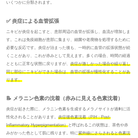
いくつかに分類されます。
✅ 炎症による血管拡張
ニキビが炎症を起こすと、患部周辺の血管が拡張し、血流が増加しま
す。これは免疫細胞が患部に集まり、細菌や老廃物を処理するために
必要な反応です。炎症が治まった後も、一時的に血管の拡張状態が続
くことがあり、これが赤みとして見えます。多くの場合、時間の経過
とともに正常な状態に戻りますが、
炎症が激しかった場合や繰り返し
同じ部位にニキビができた場合は、血管の拡張が慢性化することがあ
ります。
📝 メラニン色素の沈着（赤みに見える色素沈着）
炎症が起きた際に、メラニン色素を生成するメラノサイトが過剰に活
性化されることがあります。
炎症後色素沈着（PIH：Post-
Inflammatory Hyperpigmentation）
と呼ばれるこの状態は、茶色や赤
みがかった色として肌に残ります。特に
紫外線にさらされると色素沈