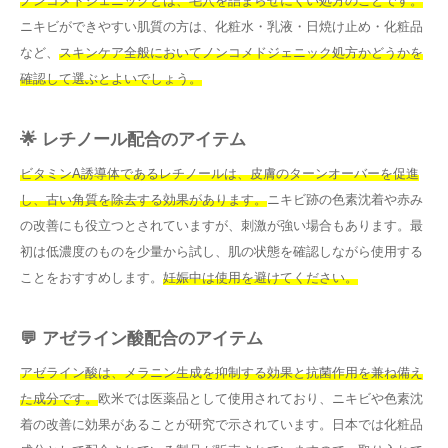
ノンコメドジェニックとは、毛穴を詰まらせにくい処方のことです。
ニキビができやすい肌質の方は、化粧水・乳液・日焼け止め・化粧品
など、
スキンケア全般においてノンコメドジェニック処方かどうかを
確認して選ぶとよいでしょう。
🌟 レチノール配合のアイテム
ビタミンA誘導体であるレチノールは、皮膚のターンオーバーを促進
し、古い角質を除去する効果があります。
ニキビ跡の色素沈着や赤み
の改善にも役立つとされていますが、刺激が強い場合もあります。最
初は低濃度のものを少量から試し、肌の状態を確認しながら使用する
ことをおすすめします。
妊娠中は使用を避けてください。
💬 アゼライン酸配合のアイテム
アゼライン酸は、メラニン生成を抑制する効果と抗菌作用を兼ね備え
た成分です。
欧米では医薬品として使用されており、ニキビや色素沈
着の改善に効果があることが研究で示されています。日本では化粧品