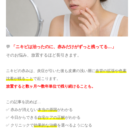
その他
言語
简体中文
한국어
日本語
Español
💬
「ニキビは治ったのに、赤みだけがずっと残ってる…」
English
そのお悩み、放置するほど長引きます。
ニキビの赤みは、炎症が引いた後も皮膚の浅い層に
血管の拡張や色素
沈着が残ること
で起こります。
放置すると数ヶ月〜数年単位で残り続けることも。
この記事を読めば…
✅ 赤みが消えない
本当の原因
がわかる
✅ 今日からできる
自宅ケアの正解
がわかる
✅ クリニックで
効果的な治療
を選べるようになる