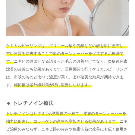
ケミカルピーリングは、グリコール酸や乳酸などの酸を肌に塗布し、
古い角質を除去することで肌のターンオーバーを促進する治療法で
す。
ニキビの原因となる詰まった毛穴の改善だけでなく、炎症後色素
沈着の改善にも効果があります。医療機関で行うケミカルピーリング
は、市販のものと比べて濃度が高く、より確実な効果が期待できま
す。
施術後は紫外線対策が特に重要になります。
🔸 トレチノイン療法
トレチノインはビタミンA誘導体の一種で、皮膚のターンオーバーを
強力に促進し、コラーゲンの産生を増加させる効果があります。
ニキ
ビ治療のみならず、ニキビ跡の赤みや色素沈着の改善にも広く使用さ