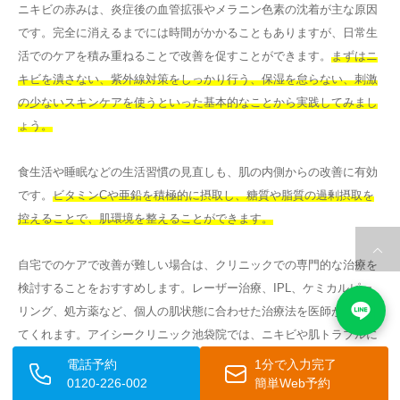
ニキビの赤みは、炎症後の血管拡張やメラニン色素の沈着が主な原因
です。完全に消えるまでには時間がかかることもありますが、日常生
活でのケアを積み重ねることで改善を促すことができます。
まずはニ
キビを潰さない、紫外線対策をしっかり行う、保湿を怠らない、刺激
の少ないスキンケアを使うといった基本的なことから実践してみまし
ょう。
食生活や睡眠などの生活習慣の見直しも、肌の内側からの改善に有効
です。
ビタミンCや亜鉛を積極的に摂取し、糖質や脂質の過剰摂取を
控えることで、肌環境を整えることができます。
自宅でのケアで改善が難しい場合は、クリニックでの専門的な治療を
検討することをおすすめします。レーザー治療、IPL、ケミカルピー
リング、処方薬など、個人の肌状態に合わせた治療法を医師が提案し
てくれます。アイシークリニック池袋院では、ニキビや肌トラブルに
関するお悩みに対して、丁寧なカウンセリングをもとに最適な治療法
電話予約
1分で入力完了
をご提案しています。
赤みがなかなか改善しない、ニキビ跡が気にな
0120-226-002
簡単Web予約