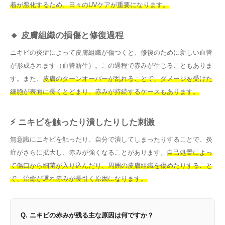
着が悪化するため、日々のUVケアが重要になります。
🔸 皮膚組織の損傷と修復過程
ニキビの炎症によって皮膚組織が傷つくと、修復のために新しい血管
が形成されます（血管新生）。この過程で赤みが生じることもありま
す。また、
皮膚のターンオーバーが乱れることで、ダメージを受けた
細胞が表面に長くとどまり、赤みが持続するケースもあります。
⚡ ニキビを触ったり潰したりした刺激
無意識にニキビを触ったり、自分で潰してしまったりすることで、炎
症がさらに拡大し、赤みが強くなることがあります。
自己処置によっ
て傷口から細菌が入り込んだり、周囲の皮膚組織を傷めたりすること
で、治癒が遅れ赤みが長引く原因になります。
Q. ニキビの赤みが残る主な原因は何ですか？