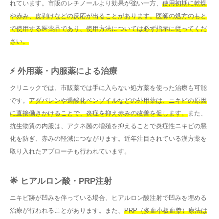
れています。市販のレチノールより効果が強い一方、
使用初期に乾燥
や赤み、皮剥けなどの反応が出ることがあります。医師の処方のもと
で使用する医薬品であり、使用方法については必ず指示に従ってくだ
さい。
⚡ 外用薬・内服薬による治療
クリニックでは、市販薬では手に入らない処方薬を使った治療も可能
です。
アダパレンや過酸化ベンゾイルなどの外用薬は、ニキビの原因
に直接働きかけることで、炎症を抑え赤みの改善を促します。
また、
抗生物質の内服は、アクネ菌の増殖を抑えることで炎症性ニキビの悪
化を防ぎ、赤みの軽減につながります。近年注目されている漢方薬を
取り入れたアプローチも行われています。
🌟 ヒアルロン酸・PRP注射
ニキビ跡が凹みを伴っている場合、ヒアルロン酸注射で凹みを埋める
治療が行われることがあります。また、
PRP（多血小板血漿）療法は