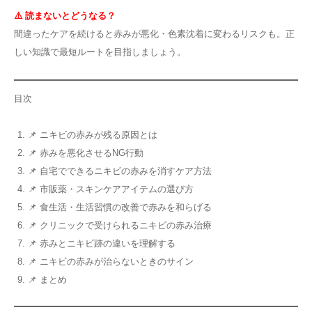
⚠️ 読まないとどうなる？
間違ったケアを続けると赤みが悪化・色素沈着に変わるリスクも。正
しい知識で最短ルートを目指しましょう。
目次
📌 ニキビの赤みが残る原因とは
📌 赤みを悪化させるNG行動
📌 自宅でできるニキビの赤みを消すケア方法
📌 市販薬・スキンケアアイテムの選び方
📌 食生活・生活習慣の改善で赤みを和らげる
📌 クリニックで受けられるニキビの赤み治療
📌 赤みとニキビ跡の違いを理解する
📌 ニキビの赤みが治らないときのサイン
📌 まとめ