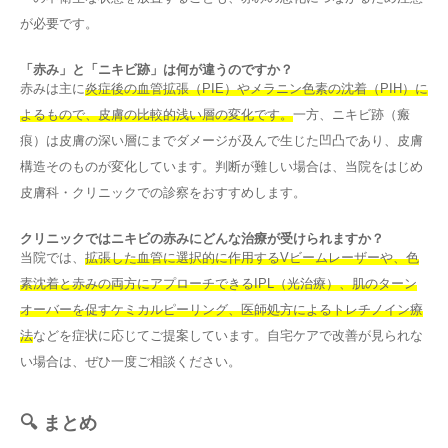
が必要です。
「赤み」と「ニキビ跡」は何が違うのですか？
赤みは主に
炎症後の血管拡張（PIE）やメラニン色素の沈着（PIH）に
よるもので、皮膚の比較的浅い層の変化です。
一方、ニキビ跡（瘢
痕）は皮膚の深い層にまでダメージが及んで生じた凹凸であり、皮膚
構造そのものが変化しています。判断が難しい場合は、当院をはじめ
皮膚科・クリニックでの診察をおすすめします。
クリニックではニキビの赤みにどんな治療が受けられますか？
当院では、
拡張した血管に選択的に作用するVビームレーザーや、色
素沈着と赤みの両方にアプローチできるIPL（光治療）、肌のターン
オーバーを促すケミカルピーリング、医師処方によるトレチノイン療
法
などを症状に応じてご提案しています。自宅ケアで改善が見られな
い場合は、ぜひ一度ご相談ください。
🔍 まとめ