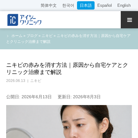
简体中文
한국어
日本語
Español
English
クリニック紹介
ホーム
»
ブログ
»
ニキビ
»
ニキビの赤みを消す方法｜原因から自宅ケア
とクリニック治療まで解説
診療内容
院長・医師の紹介
ニキビの赤みを消す方法｜原因から自宅ケアとク
リニック治療まで解説
WEB予約
2026.06.13
ニキビ
料金表
公開日: 2026年6月13日
更新日: 2026年8月3日
アクセス
採用情報