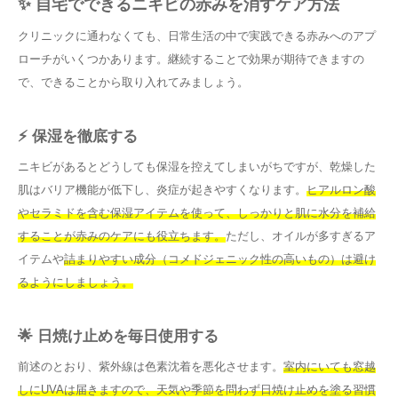
✨ 自宅でできるニキビの赤みを消すケア方法
クリニックに通わなくても、日常生活の中で実践できる赤みへのアプ
ローチがいくつかあります。継続することで効果が期待できますの
で、できることから取り入れてみましょう。
⚡ 保湿を徹底する
ニキビがあるとどうしても保湿を控えてしまいがちですが、乾燥した
肌はバリア機能が低下し、炎症が起きやすくなります。
ヒアルロン酸
やセラミドを含む保湿アイテムを使って、しっかりと肌に水分を補給
することが赤みのケアにも役立ちます。
ただし、オイルが多すぎるア
イテムや
詰まりやすい成分（コメドジェニック性の高いもの）は避け
るようにしましょう。
🌟 日焼け止めを毎日使用する
前述のとおり、紫外線は色素沈着を悪化させます。
室内にいても窓越
しにUVAは届きますので、天気や季節を問わず日焼け止めを塗る習慣