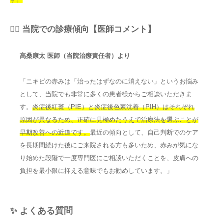
👨‍⚕️ 当院での診療傾向【医師コメント】
高桑康太 医師（当院治療責任者）より
「ニキビの赤みは「治ったはずなのに消えない」というお悩み
として、当院でも非常に多くの患者様からご相談いただきま
す。
炎症後紅斑（PIE）と炎症後色素沈着（PIH）はそれぞれ
原因が異なるため、正確に見極めたうえで治療法を選ぶことが
早期改善への近道です。
最近の傾向として、自己判断でのケア
を長期間続けた後にご来院される方も多いため、赤みが気にな
り始めた段階で一度専門医にご相談いただくことを、皮膚への
負担を最小限に抑える意味でもお勧めしています。」
✨ よくある質問