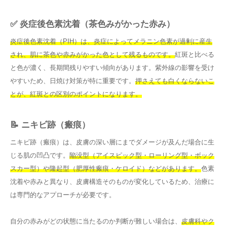
✅ 炎症後色素沈着（茶色みがかった赤み）
炎症後色素沈着（PIH）は、炎症によってメラニン色素が過剰に産生
され、肌に茶色や赤みがかった色として残るものです。
紅斑と比べる
と色が濃く、長期間残りやすい傾向があります。紫外線の影響を受け
やすいため、日焼け対策が特に重要です。
押さえても白くならないこ
とが、紅斑との区別のポイントになります。
📝 ニキビ跡（瘢痕）
ニキビ跡（瘢痕）は、皮膚の深い層にまでダメージが及んだ場合に生
じる肌の凹凸です。
陥没型（アイスピック型・ローリング型・ボック
スカー型）や隆起型（肥厚性瘢痕・ケロイド）などがあります。
色素
沈着や赤みと異なり、皮膚構造そのものが変化しているため、治療に
は専門的なアプローチが必要です。
自分の赤みがどの状態に当たるのか判断が難しい場合は、
皮膚科やク