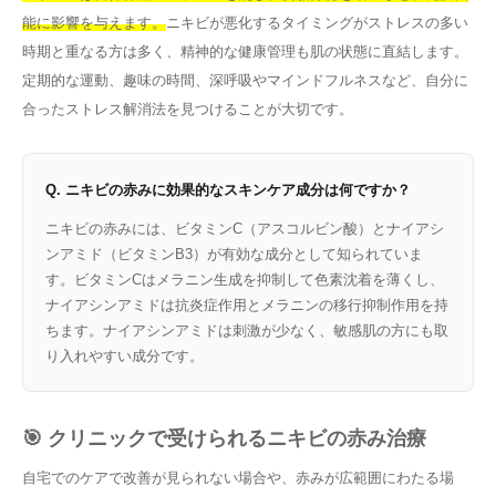
能に影響を与えます。
ニキビが悪化するタイミングがストレスの多い
時期と重なる方は多く、精神的な健康管理も肌の状態に直結します。
定期的な運動、趣味の時間、深呼吸やマインドフルネスなど、自分に
合ったストレス解消法を見つけることが大切です。
Q. ニキビの赤みに効果的なスキンケア成分は何ですか？
ニキビの赤みには、ビタミンC（アスコルビン酸）とナイアシ
ンアミド（ビタミンB3）が有効な成分として知られていま
す。ビタミンCはメラニン生成を抑制して色素沈着を薄くし、
ナイアシンアミドは抗炎症作用とメラニンの移行抑制作用を持
ちます。ナイアシンアミドは刺激が少なく、敏感肌の方にも取
り入れやすい成分です。
🎯 クリニックで受けられるニキビの赤み治療
自宅でのケアで改善が見られない場合や、赤みが広範囲にわたる場