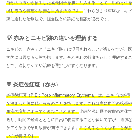
自分の血液から抽出した成長因子を肌に注入することで、肌の再生を
促し赤みや質感の改善を目指す治療です。
これらはより重症なニキビ
跡に適した治療法で、担当医との詳細な相談が必要です。
💡 赤みとニキビ跡の違いを理解する
ニキビの「赤み」と「ニキビ跡」は混同されることが多いですが、医
学的には異なる状態を指します。それぞれの特徴を正しく理解するこ
とで、適切なケアや治療を選択しやすくなります。
💬 炎症後紅斑（赤み）
炎症後紅斑（PIE：Post-Inflammatory Erythema）は、ニキビの炎症
が治まった後に残る赤みのことを指します。これは主に血管の拡張や
血流の増加によって引き起こされます。
比較的浅い層の皮膚の変化で
あり、時間の経過とともに自然に改善することが多いですが、適切な
ケアや治療で早期改善が期待できます。
押さえると白くなることが多
いのが特徴です。