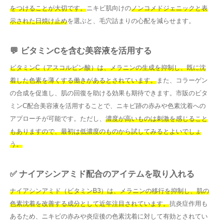
をつけることが大切です。
ニキビ肌向けの
ノンコメドジェニックと表
示された日焼け止め
を選ぶと、毛穴詰まりの心配を減らせます。
💬 ビタミンCを含む美容液を活用する
ビタミンC（アスコルビン酸）は、メラニンの生成を抑制し、既に沈
着した色素を薄くする働きがあるとされています。
また、コラーゲン
の合成を促進し、肌の回復を助ける効果も期待できます。市販のビタ
ミンC配合美容液を活用することで、ニキビ跡の赤みや色素沈着への
アプローチが可能です。ただし、
濃度が高いものは刺激を感じること
もありますので、最初は低濃度のものから試してみるとよいでしょ
う。
✅ ナイアシンアミド配合のアイテムを取り入れる
ナイアシンアミド（ビタミンB3）は、メラニンの移行を抑制し、肌の
色素沈着を改善する成分として近年注目されています。
抗炎症作用も
あるため、ニキビの赤みや炎症後の色素沈着に対して有効とされてい