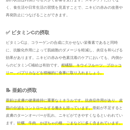
く、食生活や日常生活の習慣を見直すことで、ニキビの赤みの改善や
再発防止につなげることができます。
✅ ビタミンCの摂取
ビタミンCは、コラーゲンの合成に欠かせない栄養素であると同時
に、抗酸化作用によって肌細胞のダメージを軽減し、炎症を和らげる
効果があります。ニキビの赤みや色素沈着のケアにおいても、内側か
らのビタミンC補給は有効です。
柑橘類、キウイフルーツ、ブロッコ
リー、パプリカなどを積極的に食事に取り入れましょう。
📝 亜鉛の摂取
亜鉛は皮膚の健康維持に重要なミネラルです。抗炎症作用があり、皮
脂の分泌をコントロールする働きも持っています。
亜鉛が不足すると
皮膚のターンオーバーが乱れ、ニキビができやすくなるといわれてい
ます。
牡蠣、牛肉、かぼちゃの種、ごまなどに多く含まれています。