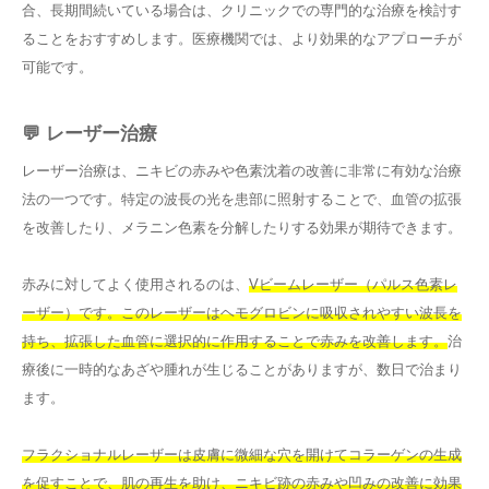
合、長期間続いている場合は、クリニックでの専門的な治療を検討す
ることをおすすめします。医療機関では、より効果的なアプローチが
可能です。
💬 レーザー治療
レーザー治療は、ニキビの赤みや色素沈着の改善に非常に有効な治療
法の一つです。特定の波長の光を患部に照射することで、血管の拡張
を改善したり、メラニン色素を分解したりする効果が期待できます。
赤みに対してよく使用されるのは、
Vビームレーザー（パルス色素レ
ーザー）です。このレーザーはヘモグロビンに吸収されやすい波長を
持ち、拡張した血管に選択的に作用することで赤みを改善します。
治
療後に一時的なあざや腫れが生じることがありますが、数日で治まり
ます。
フラクショナルレーザーは皮膚に微細な穴を開けてコラーゲンの生成
を促すことで、肌の再生を助け、ニキビ跡の赤みや凹みの改善に効果