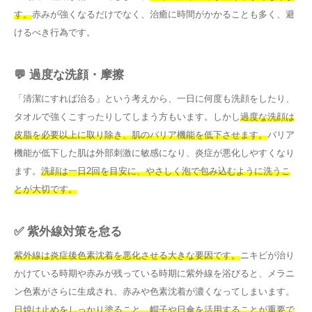
す。
赤みが強くなるだけでなく、治癒に時間がかかることも多く、避
けるべき行為です。
💬 過度な洗顔・摩擦
「清潔にすれば治る」という考えから、一日に何度も洗顔をしたり、
タオルで強くこすったりしてしまう方もいます。しかし
過度な洗顔は
皮脂を必要以上に取り除き、肌のバリア機能を低下させます。
バリア
機能が低下した肌は外部刺激に敏感になり、炎症が悪化しやすくなり
ます。
洗顔は一日2回を目安に、やさしく泡で包み込むように洗うこ
とが大切です。
✅ 紫外線対策を怠る
紫外線は炎症後色素沈着を悪化させる大きな要因です。
ニキビが治り
かけている時期や赤みが残っている時期に紫外線を浴びると、メラニ
ン色素がさらに生成され、赤みや色素沈着が濃くなってしまいます。
日焼け止めをしっかり塗ること、帽子や日傘を活用することが重要で