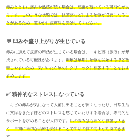
赤みとともに痛みや熱感が続く場合は、感染が続いている可能性があ
ります。このような状態では、抗菌薬などによる治療が必要になるこ
とがあるため、速やかに皮膚科を受診してください。
💬 凹みや盛り上がりが生じている
赤みに加えて皮膚の凹凸が生じている場合は、ニキビ跡（瘢痕）が形
成されている可能性があります。
瘢痕は早期に治療を開始するほど改
善しやすいため、気づいたら早めにクリニックに相談することをおす
すめします。
✅ 精神的なストレスになっている
ニキビの赤みが気になって人前に出ることが怖くなったり、日常生活
に支障をきたすほどのストレスを感じていたりする場合は、専門的な
サポートを求めることが大切です。
肌の悩みは心理的な影響も大き
く、早期に適切な治療を受けることで生活の質の向上が期待できま
す。