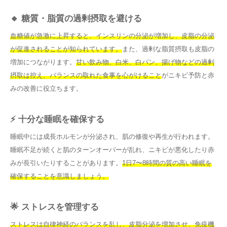
🔸 糖質・脂質の過剰摂取を避ける
血糖値が急激に上昇すると、インスリンの分泌が増加し、皮脂の分泌
が促進されることが知られています。
また、過剰な脂質摂取も皮脂の
増加につながります。
甘い飲み物、白米、白パン、揚げ物などの過剰
摂取は控え、バランスの取れた食事を心がけること
がニキビ予防と赤
みの改善に役立ちます。
⚡ 十分な睡眠を確保する
睡眠中には成長ホルモンが分泌され、肌の修復や再生が行われます。
睡眠不足が続くと肌のターンオーバーが乱れ、ニキビが悪化したり赤
みが長引いたりすることがあります。
1日7〜8時間の質の高い睡眠を
確保することを意識しましょう。
🌟 ストレスを管理する
ストレスは自律神経のバランスを乱し、皮脂分泌を増加させ、免疫機