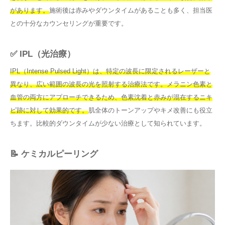
があります。
施術後は赤みやダウンタイムがあることも多く、担当医
との十分なカウンセリングが重要です。
✅ IPL（光治療）
IPL（Intense Pulsed Light）は、特定の波長に限定されるレーザーと
異なり、広い範囲の波長の光を照射する治療法です。メラニン色素と
血管の両方にアプローチできるため、色素沈着と赤みが混在するニキ
ビ跡に対して効果的です。
肌全体のトーンアップやキメ改善にも役立
ちます。比較的ダウンタイムが少ない治療として知られています。
📝 ケミカルピーリング