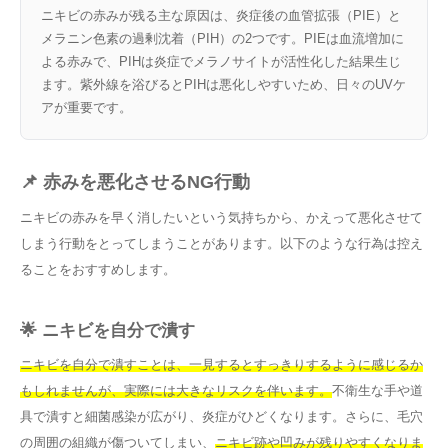
ニキビの赤みが残る主な原因は、炎症後の血管拡張（PIE）と
メラニン色素の過剰沈着（PIH）の2つです。PIEは血流増加に
よる赤みで、PIHは炎症でメラノサイトが活性化した結果生じ
ます。紫外線を浴びるとPIHは悪化しやすいため、日々のUVケ
アが重要です。
📌 赤みを悪化させるNG行動
ニキビの赤みを早く消したいという気持ちから、かえって悪化させて
しまう行動をとってしまうことがあります。以下のような行為は控え
ることをおすすめします。
🌟 ニキビを自分で潰す
ニキビを自分で潰すことは、一見するとすっきりするように感じるか
もしれませんが、実際には大きなリスクを伴います。
不衛生な手や道
具で潰すと細菌感染が広がり、炎症がひどくなります。さらに、毛穴
の周囲の組織が傷ついてしまい、
ニキビ跡や凹みが残りやすくなりま